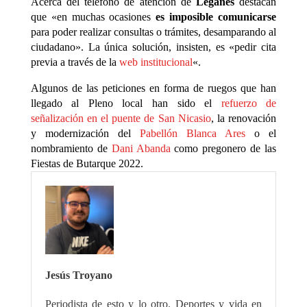
Acerca del teléfono de atención de
Leganés
destacan
que «en muchas ocasiones
es imposible comunicarse
para poder realizar consultas o trámites, desamparando al
ciudadano». La única solución, insisten, es «pedir cita
previa a través de la
web institucional
«.
Algunos de las peticiones en forma de ruegos que han
llegado al Pleno local han sido el
refuerzo de
señalización en el puente de San Nicasio
, la renovación
y modernización del
Pabellón Blanca Ares
o el
nombramiento de
Dani Abanda
como pregonero de las
Fiestas de Butarque 2022.
Jesús Troyano
Periodista de esto y lo otro. Deportes y vida en