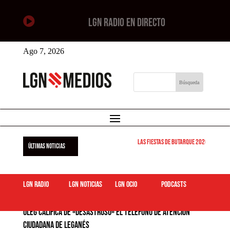

LGN RADIO EN DIRECTO
Ago 7, 2026
Las Fiestas de Butarque 2026 arrancan 
ÚLTIMAS NOTICIAS
LGN Radio
LGN Noticias
LGN ocio
podcasts
ULEG califica de «desastroso» el teléfono de atención
ciudadana de Leganés