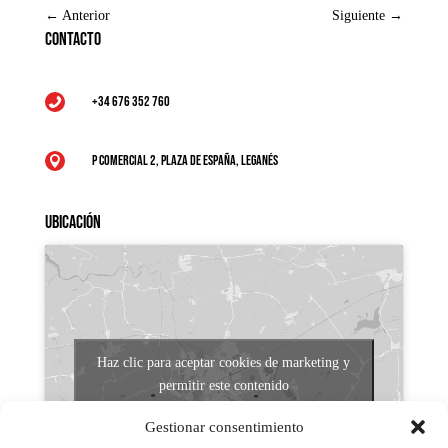
←
Anterior
Siguiente
→
Contacto
+34 676 352 760

P Comercial 2, Plaza de España, Leganés

Ubicación
Haz clic para aceptar cookies de marketing y
permitir este contenido
Gestionar consentimiento