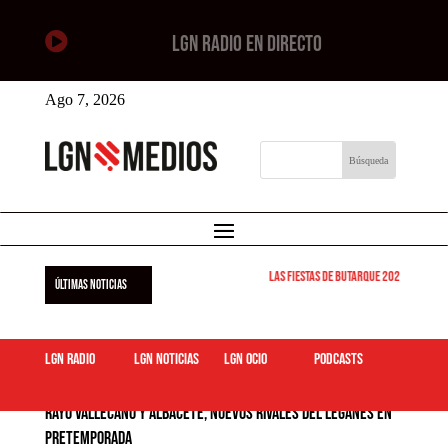

LGN RADIO EN DIRECTO
Ago 7, 2026
Las Fiestas de Butarque 2026 arrancan
ÚLTIMAS NOTICIAS
LGN Radio
LGN Noticias
LGN ocio
podcasts
Rayo Vallecano y Albacete, nuevos rivales del Leganés en
pretemporada