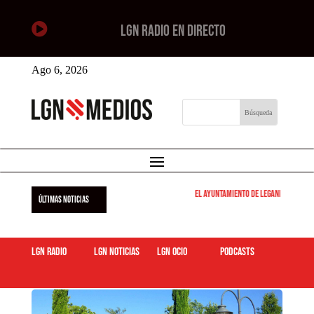

LGN RADIO EN DIRECTO
Ago 6, 2026
El Ayuntamiento de Leganés pone en m
ÚLTIMAS NOTICIAS
LGN Radio
LGN Noticias
LGN ocio
podcasts