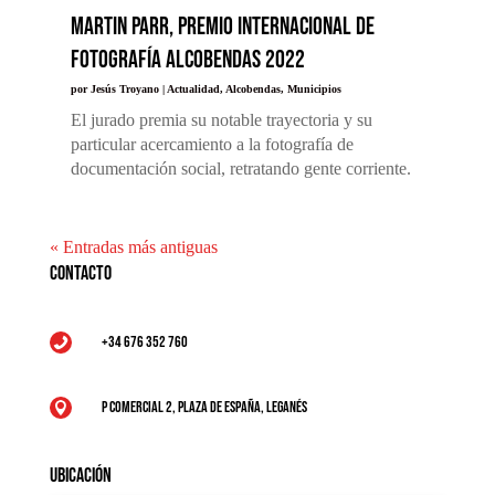
Martin Parr, Premio Internacional de
Fotografía Alcobendas 2022
por
Jesús Troyano
|
Actualidad
,
Alcobendas
,
Municipios
El jurado premia su notable trayectoria y su
particular acercamiento a la fotografía de
documentación social, retratando gente corriente.
« Entradas más antiguas
Contacto
+34 676 352 760

P Comercial 2, Plaza de España, Leganés

Ubicación