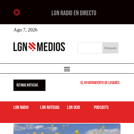

LGN RADIO EN DIRECTO
Ago 7, 2026
El Ayuntamiento de Leganés pone en marc
ÚLTIMAS NOTICIAS
LGN Radio
LGN Noticias
LGN ocio
podcasts