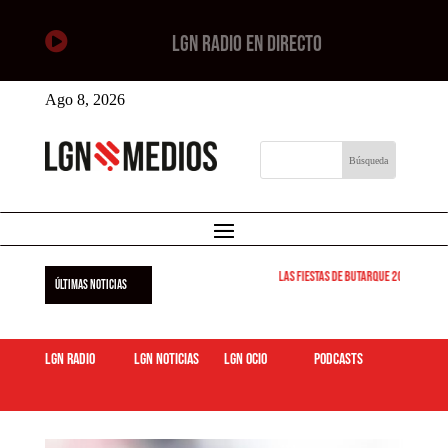

LGN RADIO EN DIRECTO
Ago 8, 2026
Las Fiestas de Butarque 2026 arranca
ÚLTIMAS NOTICIAS
LGN Radio
LGN Noticias
LGN ocio
podcasts