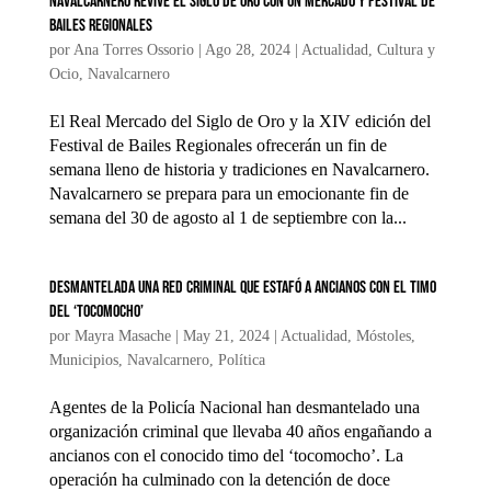
Navalcarnero revive el Siglo de Oro con un mercado y festival de
bailes regionales
por
Ana Torres Ossorio
|
Ago 28, 2024
|
Actualidad
,
Cultura y
Ocio
,
Navalcarnero
El Real Mercado del Siglo de Oro y la XIV edición del
Festival de Bailes Regionales ofrecerán un fin de
semana lleno de historia y tradiciones en Navalcarnero.
Navalcarnero se prepara para un emocionante fin de
semana del 30 de agosto al 1 de septiembre con la...
Desmantelada una red criminal que estafó a Ancianos con el timo
del ‘Tocomocho’
por
Mayra Masache
|
May 21, 2024
|
Actualidad
,
Móstoles
,
Municipios
,
Navalcarnero
,
Política
Agentes de la Policía Nacional han desmantelado una
organización criminal que llevaba 40 años engañando a
ancianos con el conocido timo del ‘tocomocho’. La
operación ha culminado con la detención de doce