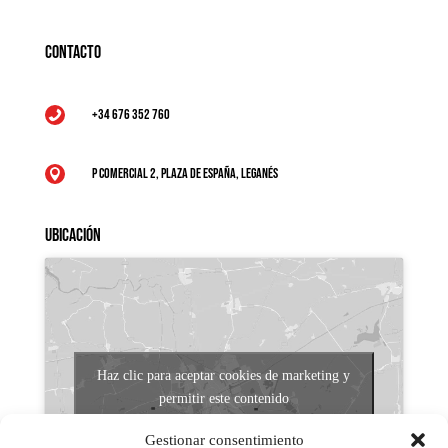
Contacto
+34 676 352 760

P Comercial 2, Plaza de España, Leganés

Ubicación
Haz clic para aceptar cookies de marketing y
permitir este contenido
Gestionar consentimiento