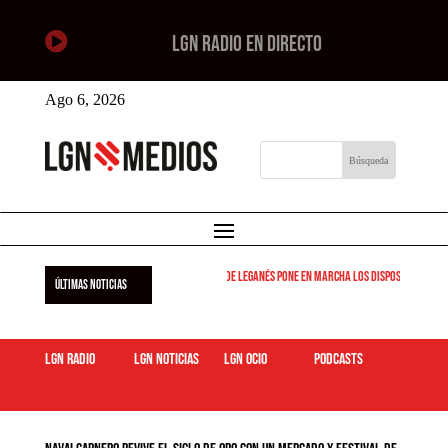

LGN RADIO EN DIRECTO
Ago 6, 2026
El Ayuntamiento de Leganés pone en marcha los dispositivos de l
ÚLTIMAS NOTICIAS
LGN Radio
LGN Noticias
LGN ocio
podcasts