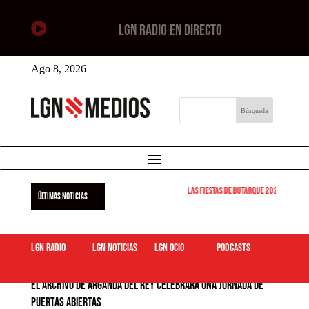

LGN RADIO EN DIRECTO
Ago 8, 2026
Las Fiestas de Butarque 2026 arrancan
ÚLTIMAS NOTICIAS
LGN Radio
LGN Noticias
LGN ocio
podcasts
El Archivo de Arganda del Rey celebrará una Jornada de
Puertas Abiertas