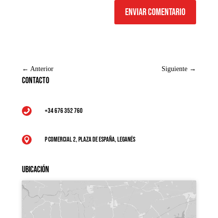
Enviar comentario
←
Anterior
Siguiente
→
Contacto
+34 676 352 760

P Comercial 2, Plaza de España, Leganés

Ubicación