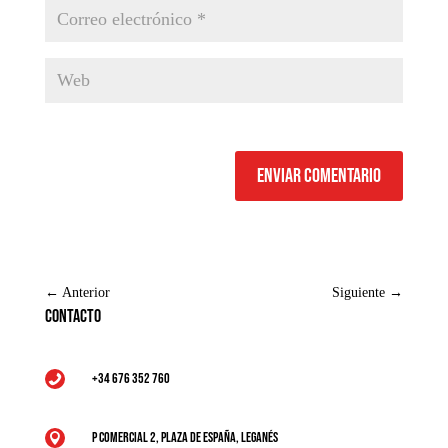
Enviar comentario
←
Anterior
Siguiente
→
Contacto
+34 676 352 760

P Comercial 2, Plaza de España, Leganés
