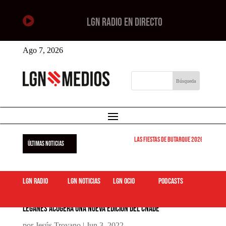

LGN RADIO EN DIRECTO
Ago 7, 2026
Las Fiestas de Butarque 2026 arrancan est
ÚLTIMAS NOTICIAS
LGN Radio
LGN Noticias
LGN ocio
podcasts
Leganés acogerá una nueva edición del cnADE
por
Jesús Troyano
|
Jun 3, 2022