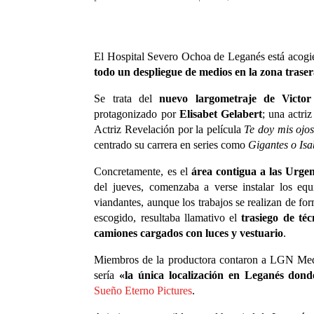
El Hospital Severo Ochoa de Leganés está acogi
todo un despliegue de medios en la zona traser
Se trata del
nuevo largometraje de Victo
protagonizado por
Elisabet Gelabert
; una actri
Actriz Revelación por la película
Te doy mis ojo
centrado su carrera en series como
Gigantes o Isa
Concretamente, es el
área contigua a las Urgen
del jueves, comenzaba a verse instalar los equ
viandantes, aunque los trabajos se realizan de for
escogido, resultaba llamativo el
trasiego de técn
camiones cargados con luces y vestuario
.
Miembros de la productora contaron a LGN Medi
sería
«la única localización en Leganés donde
Sueño Eterno Pictures
.