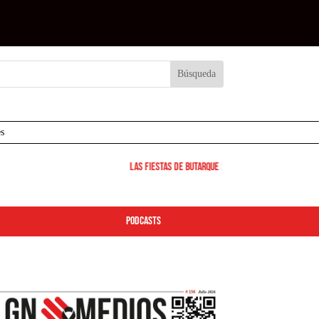
s
Las Fiestas de Butarque 2026 arrancan este viernes: d
podcasts