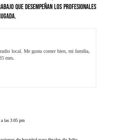
 trabajo que desempeñan los profesionales
rugada.
radio local. Me gusta comer bien, mi familia,
 35 mm.
5 a las 3:05 pm
ciones de hospital para finales de Julio