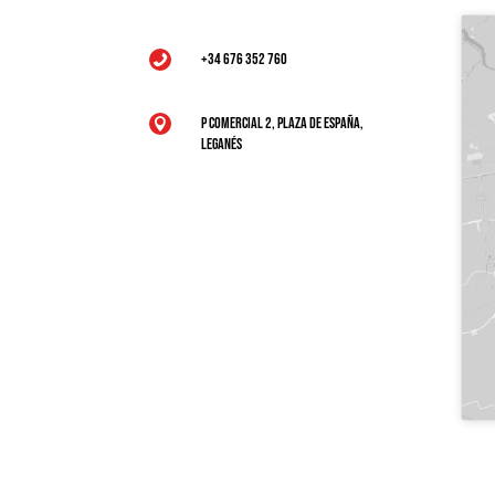
+34 676 352 760

P Comercial 2, Plaza de España,

Leganés