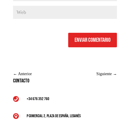
Enviar comentario
←
Anterior
Siguiente
→
Contacto
+34 676 352 760

P Comercial 2, Plaza de España, Leganés
