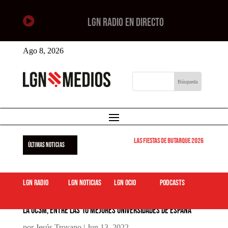

LGN RADIO EN DIRECTO
Ago 8, 2026
Las Fiestas de Butarque 2026 arrancan este
ÚLTIMAS NOTICIAS
LGN Radio
LGN Noticias
LGN ocio
podcasts
La UC3M, entre las 10 mejores universidades de España
por
Jesús Troyano
|
Jun 13, 2022