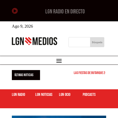

LGN RADIO EN DIRECTO
Ago 9, 2026
Las Fiestas de Butarque 2026 arranc
ÚLTIMAS NOTICIAS
LGN Radio
LGN Noticias
LGN ocio
podcasts