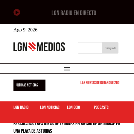

LGN RADIO EN DIRECTO
Ago 9, 2026
Las Fiestas de Butarque 2026 arrancan 
ÚLTIMAS NOTICIAS
LGN Radio
LGN Noticias
LGN ocio
podcasts
Rescatadas tres niñas de Leganés en riesgo de ahogarse en
una playa de Asturias