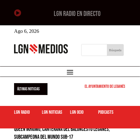

LGN RADIO EN DIRECTO
Ago 6, 2026
El Ayuntamiento de Leganés pone en mar
ÚLTIMAS NOTICIAS
LGN Radio
LGN Noticias
LGN ocio
podcasts
Queen Ikhiuwu, canterana del Baloncesto Leganés,
subcampeona del Mundo Sub-17