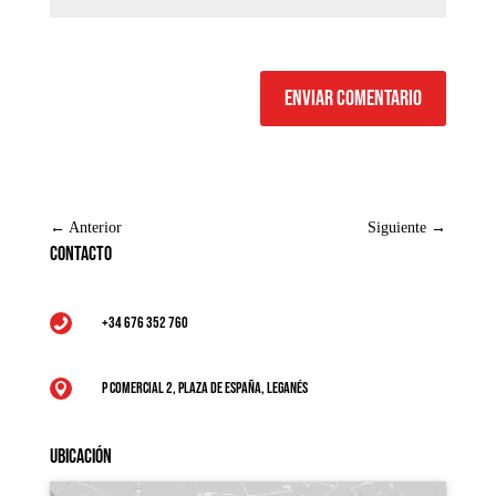
Enviar comentario
←
Anterior
Siguiente
→
Contacto
+34 676 352 760

P Comercial 2, Plaza de España, Leganés

Ubicación