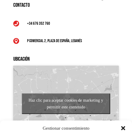
Contacto
+34 676 352 760

P Comercial 2, Plaza de España, Leganés

Ubicación
Haz clic para aceptar cookies de marketing y
permitir este contenido
Gestionar consentimiento