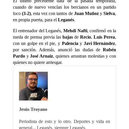
El último precedente data de la pasada temporada,
cuando de nuevo vencían los bercianos en un partido
loco
(3-2)
, esta vez con tantos de
Juan Muñoz
y
Sielva
,
en propia puerta, para el
Leganés
.
El entrenador del Leganés,
Mehdi Nafti
, confirmó en la
rueda de prensa previa las
bajas
de
Recio
,
Luis Perea
,
con un golpe en el pie, y
Palencia
y
Javi Hernández
,
por sanción. Además, anunció las dudas de
Rubén
Pardo
y
José Arnaiz
, quienes arrastran molestias y con
quienes no quiere arriesgar.
Jesús Troyano
Periodista de esto y lo otro. Deportes y vida en
general... Leganés, siempre Leganés.