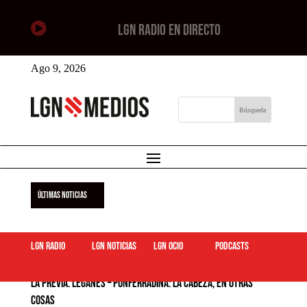

LGN RADIO EN DIRECTO
Ago 9, 2026
ÚLTIMAS NOTICIAS
LGN Radio
LGN Noticias
LGN ocio
podcasts
La Previa. Leganés – Ponferradina: La cabeza, en otras
cosas