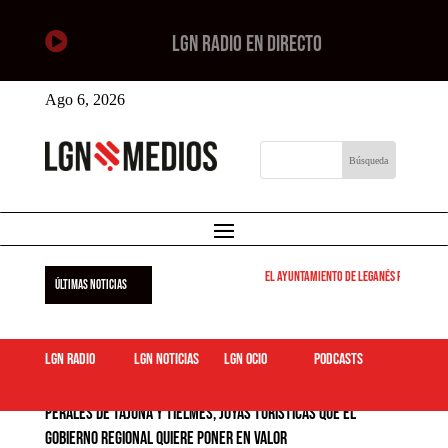

LGN RADIO EN DIRECTO
Ago 6, 2026
El Ayuntamiento de Leganés pone en marcha 
ÚLTIMAS NOTICIAS
LGN Radio
LGN Noticias
LGN ocio
podcasts
Perales de Tajuña y Tielmes, joyas turísticas que el
Gobierno regional quiere poner en valor