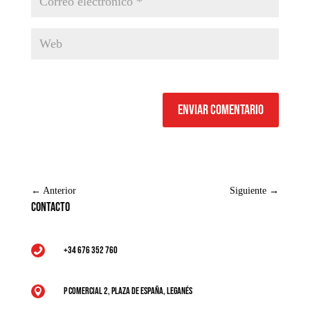
Enviar comentario
←
Anterior
Siguiente
→
Contacto
+34 676 352 760

P Comercial 2, Plaza de España, Leganés
