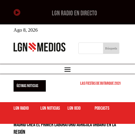

LGN RADIO EN DIRECTO
Ago 8, 2026
Las Fiestas de Butarque 2026 arrancan est
ÚLTIMAS NOTICIAS
LGN Radio
LGN Noticias
LGN ocio
podcasts
Madrid crea el primer laboratorio agrícola urbano en la
región