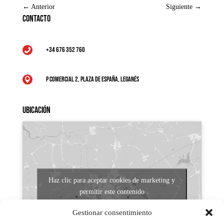
←
Anterior
Siguiente
→
Contacto
+34 676 352 760

P Comercial 2, Plaza de España, Leganés

Ubicación
Haz clic para aceptar cookies de marketing y
permitir este contenido
Gestionar consentimiento