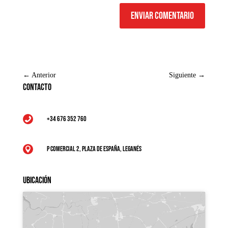
Enviar comentario
←
Anterior
Siguiente
→
Contacto
+34 676 352 760

P Comercial 2, Plaza de España, Leganés

Ubicación