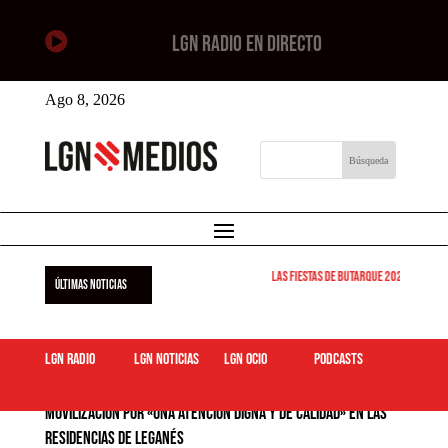

LGN RADIO EN DIRECTO
Ago 8, 2026
Las Fiestas de Butarque 2026 arrancan
ÚLTIMAS NOTICIAS
LGN Radio
LGN Noticias
LGN ocio
podcasts
Movilización por «una atención digna y de calidad» en las
residencias de Leganés