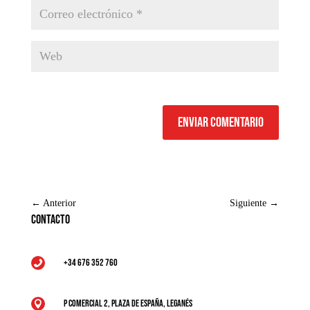
Enviar comentario
←
Anterior
Siguiente
→
Contacto
+34 676 352 760

P Comercial 2, Plaza de España, Leganés
