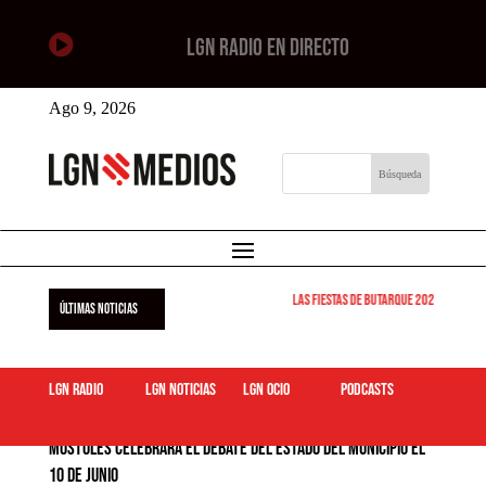

LGN RADIO EN DIRECTO
Ago 9, 2026
Las Fiestas de Butarque 2026 arrancan
ÚLTIMAS NOTICIAS
LGN Radio
LGN Noticias
LGN ocio
podcasts
Móstoles celebrará el Debate del Estado del Municipio el
10 de junio