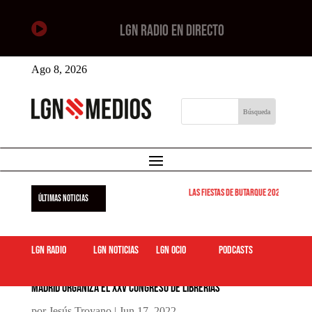

LGN RADIO EN DIRECTO
Ago 8, 2026
Las Fiestas de Butarque 2026 arrancan
ÚLTIMAS NOTICIAS
LGN Radio
LGN Noticias
LGN ocio
podcasts
Madrid organiza el XXV Congreso de Librerías
por
Jesús Troyano
|
Jun 17, 2022