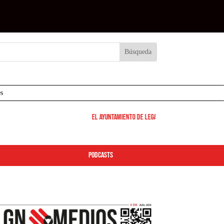
s
El Ayuntamiento de Leganés pone en marcha los disposi
podcasts