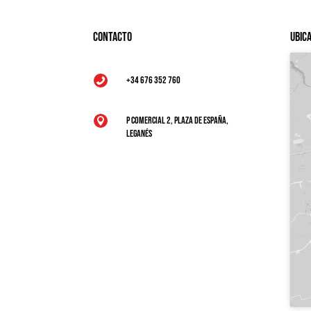
Contacto
Ubic
+34 676 352 760

P Comercial 2, Plaza de España,

Leganés