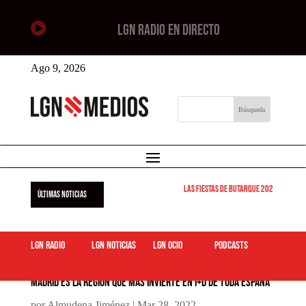

LGN RADIO EN DIRECTO
Ago 9, 2026
Las Fiestas de Butarque 2026 arrancan 
ÚLTIMAS NOTICIAS
LGN Radio
LGN Noticias
LGN ocio
podcasts
Madrid es la región que más invierte en I+D de toda España
por
Almudena Jiménez
|
Mar 28, 2022