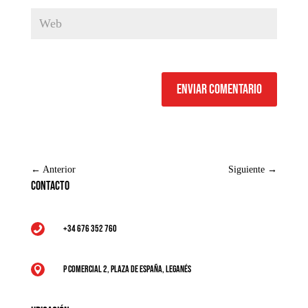
Enviar comentario
←
Anterior
Siguiente
→
Contacto
+34 676 352 760

P Comercial 2, Plaza de España, Leganés
