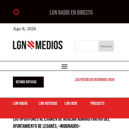

LGN RADIO EN DIRECTO
Ago 8, 2026
Las Fiestas de Butarque 2026 arrancan e
ÚLTIMAS NOTICIAS
LGN Radio
LGN Noticias
LGN ocio
podcasts
Los opositores al examen de auxiliar administrativo del
Ayuntamiento de Leganés, «indignados»