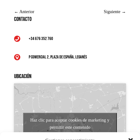
←
Anterior
Siguiente
→
Contacto
+34 676 352 760

P Comercial 2, Plaza de España, Leganés

Ubicación
Haz clic para aceptar cookies de marketing y
permitir este contenido