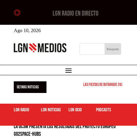

LGN RADIO EN DIRECTO
Ago 10, 2026
Las Fiestas de Butarque 2026 arrancan
ÚLTIMAS NOTICIAS
LGN Radio
LGN Noticias
LGN ocio
podcasts
La UC3M presenta los resultados del proyecto europeo
Go2Space-HUBs