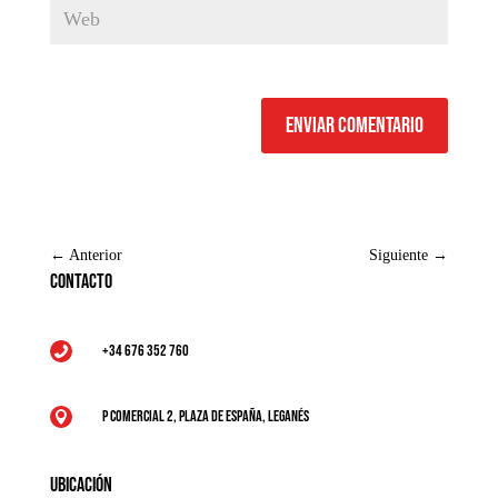
Enviar comentario
←
Anterior
Siguiente
→
Contacto
+34 676 352 760

P Comercial 2, Plaza de España, Leganés

Ubicación