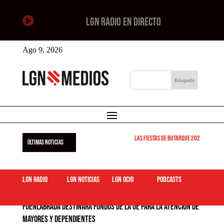

LGN RADIO EN DIRECTO
Ago 9, 2026
Las Fiestas de Butarque 2026 arrancan est
ÚLTIMAS NOTICIAS
LGN Radio
LGN Noticias
LGN ocio
podcasts
Fuenlabrada destinará fondos de la UE para la atención de
mayores y dependientes