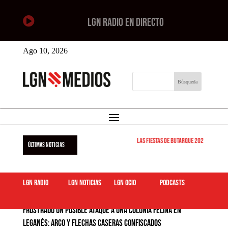

LGN RADIO EN DIRECTO
Ago 10, 2026
Las Fiestas de Butarque 2026 arrancan
ÚLTIMAS NOTICIAS
LGN Radio
LGN Noticias
LGN ocio
podcasts
Frustrado un posible ataque a una colonia felina en
Leganés: Arco y flechas caseras confiscados