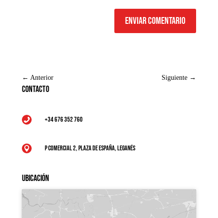
Enviar comentario
←
Anterior
Siguiente
→
Contacto
+34 676 352 760

P Comercial 2, Plaza de España, Leganés

Ubicación