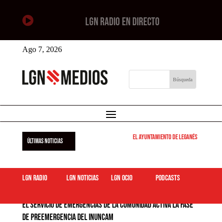

LGN RADIO EN DIRECTO
Ago 7, 2026
El Ayuntamiento de Leganés pone en mar
ÚLTIMAS NOTICIAS
LGN Radio
LGN Noticias
LGN ocio
podcasts
El servicio de emergencias de la Comunidad activa la fase
de preemergencia del INUNCAM