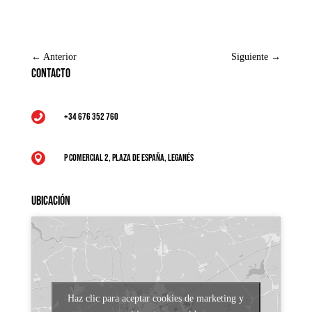
←
Anterior
Siguiente
→
Contacto
+34 676 352 760

P Comercial 2, Plaza de España, Leganés

Ubicación
Haz clic para aceptar cookies de marketing y