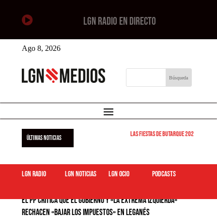

LGN RADIO EN DIRECTO
Ago 8, 2026
Las Fiestas de Butarque 2026 arrancan 
ÚLTIMAS NOTICIAS
LGN Radio
LGN Noticias
LGN ocio
podcasts
El PP critica que el Gobierno y «la extrema izquierda»
rechacen «bajar los impuestos» en Leganés