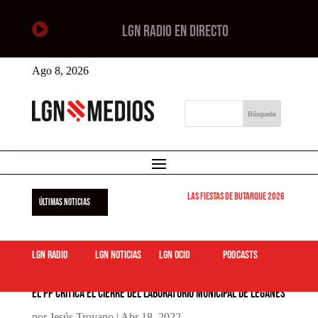

LGN RADIO EN DIRECTO
Ago 8, 2026
Las Fiestas de Butarque 2026 arrancan est
ÚLTIMAS NOTICIAS
LGN Radio
LGN Noticias
LGN ocio
podcasts
El PP critica el cierre del laboratorio municipal de Leganés
por
Jesús Troyano
|
Abr 18, 2022