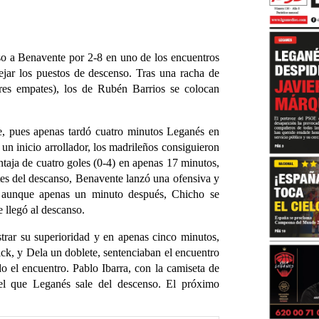
o a Benavente por 2-8 en uno de los encuentros
ejar los puestos de descenso. Tras una racha de
 tres empates), los de Rubén Barrios se colocan
te, pues apenas tardó cuatro minutos Leganés en
 un inicio arrollador, los madrileños consiguieron
ntaja de cuatro goles (0-4) en apenas 17 minutos,
es del descanso, Benavente lanzó una ofensiva y
, aunque apenas un minuto después, Chicho se
e llegó al descanso.
trar su superioridad y en apenas cinco minutos,
ick, y Dela un doblete, sentenciaban el encuentro
o el encuentro. Pablo Ibarra, con la camiseta de
n el que Leganés sale del descenso. El próximo