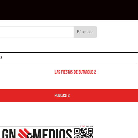
s
Las Fiestas de Butarque 2026 arrancan este viernes: de
podcasts