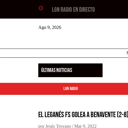

LGN RADIO EN DIRECTO
Ago 9, 2026
ÚLTIMAS NOTICIAS
LGN Radio
El Leganés FS golea a Benavente (2-8
por
Jesús Troyano
|
Mar 9, 2022