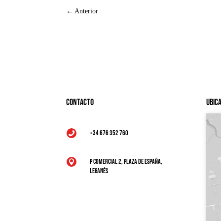
←
Anterior
Contacto
Ubic
+34 676 352 760

P Comercial 2, Plaza de España,

Leganés