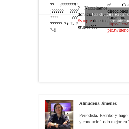
?? ¡???????!!
✅ Consu
? Necesitamos
¡?????? ????
direccione
donaciones de
Haz clic para aceptar 
???? ???
donación:
#sangre
de estos
permitir est
?????? ?+ ?- ?
https://t.
grupos YA.
?-!!
pic.twitte
Almudena Jiménez
Periodista. Escribo y hago 
y conducir. Todo mejor en