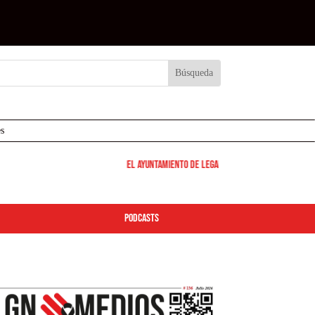
s
El Ayuntamiento de Leganés pone en marcha los disposit
podcasts