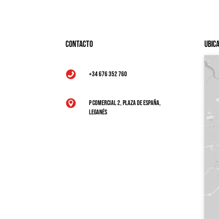
Contacto
Ubic
+34 676 352 760

P Comercial 2, Plaza de España,

Leganés