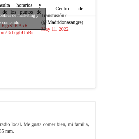
lta horarios y
— Centro de
s de los puntos de
Transfusión?
cookies de marketing y
(@Madridonasangre)
e contenido
co/CKgrS2KAxR
May 11, 2022
r.com/J6TqgbUhBs
radio local. Me gusta comer bien, mi familia,
 35 mm.