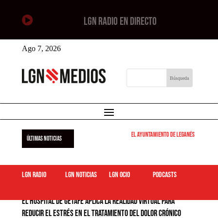

LGN RADIO EN DIRECTO
Ago 7, 2026
El Ayuntamiento de Leganés pone en mar
ÚLTIMAS NOTICIAS
LGN Radio
LGN Noticias
LGN ocio
podcasts
El Hospital de Getafe aplica la realidad virtual para
reducir el estrés en el tratamiento del dolor crónico