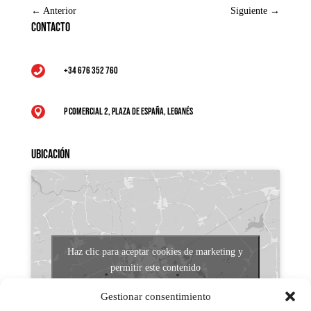
←
Anterior
Siguiente
→
Contacto
+34 676 352 760

P Comercial 2, Plaza de España, Leganés

Ubicación
Haz clic para aceptar cookies de marketing y
permitir este contenido
Gestionar consentimiento