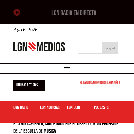

LGN RADIO EN DIRECTO
Ago 6, 2026
El Ayuntamiento de Leganés pone en marc
ÚLTIMAS NOTICIAS
LGN Radio
LGN Noticias
LGN ocio
podcasts
El Ayuntamiento, condenado por el despido de un profesor
de la Escuela de Música