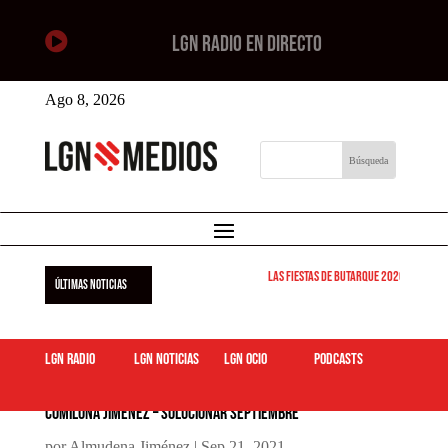

LGN RADIO EN DIRECTO
Ago 8, 2026
Las Fiestas de Butarque 2026 arrancan est
ÚLTIMAS NOTICIAS
LGN Radio
LGN Noticias
LGN ocio
podcasts
Comilona Jiménez – Solucionar septiembre
por
Almudena Jiménez
|
Sep 21, 2021