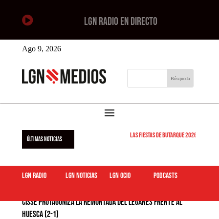

LGN RADIO EN DIRECTO
Ago 9, 2026
Las Fiestas de Butarque 2026 arrancan est
ÚLTIMAS NOTICIAS
LGN Radio
LGN Noticias
LGN ocio
podcasts
Cissé protagoniza la remontada del Leganés frente al
Huesca (2-1)