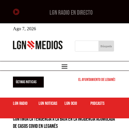

LGN RADIO EN DIRECTO
Ago 7, 2026
El Ayuntamiento de Leganés pone en mar
ÚLTIMAS NOTICIAS
LGN Radio
LGN Noticias
LGN ocio
podcasts
Continúa la tendencia a la baja en la incidencia acumulada
de casos COVID en Leganés