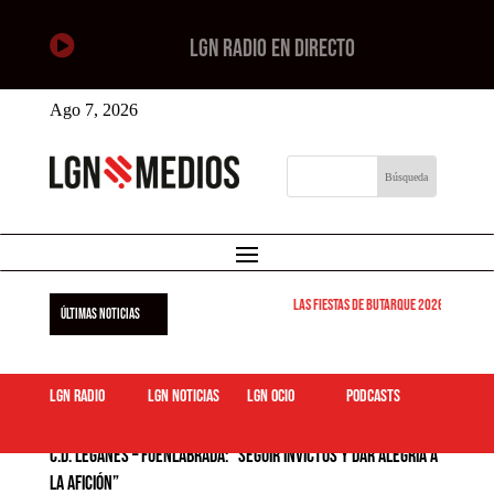

LGN RADIO EN DIRECTO
Ago 7, 2026
Las Fiestas de Butarque 2026 arrancan est
ÚLTIMAS NOTICIAS
LGN Radio
LGN Noticias
LGN ocio
podcasts
C.D. Leganés – Fuenlabrada: “Seguir invictos y dar alegría a
la afición”