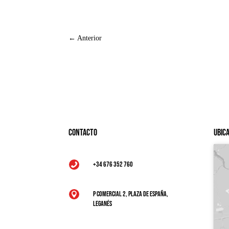
←
Anterior
Contacto
Ubic
+34 676 352 760

P Comercial 2, Plaza de España,

Leganés