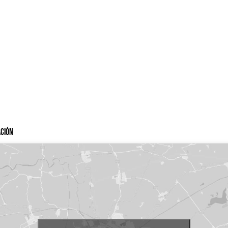
ación