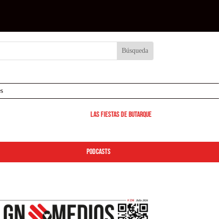
s
Las Fiestas de Butarque 2026 arrancan este viernes: 
podcasts