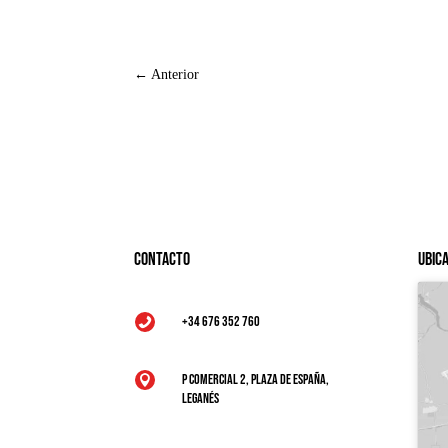
←
Anterior
Contacto
Ubic
+34 676 352 760

P Comercial 2, Plaza de España,

Leganés