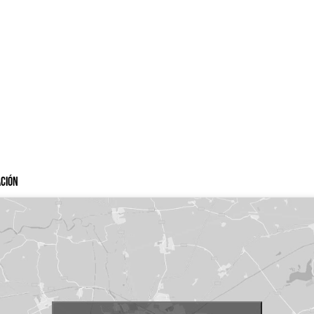
ación