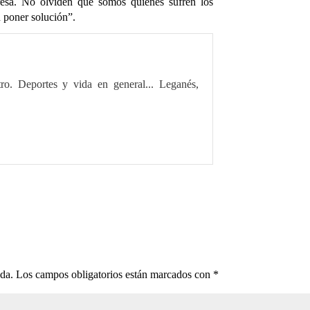
resa. No olviden que somos quienes sufren los
n poner solución”.
tro. Deportes y vida en general... Leganés,
ada.
Los campos obligatorios están marcados con
*