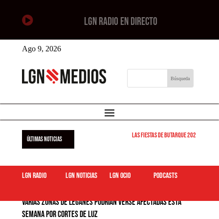

LGN RADIO EN DIRECTO
Ago 9, 2026
Las Fiestas de Butarque 2026 arrancan
ÚLTIMAS NOTICIAS
LGN Radio
LGN Noticias
LGN ocio
podcasts
Varias zonas de Leganés podrían verse afectadas esta
semana por cortes de luz