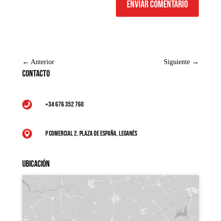
Enviar comentario
←
Anterior
Siguiente
→
Contacto
+34 676 352 760

P Comercial 2, Plaza de España, Leganés

Ubicación