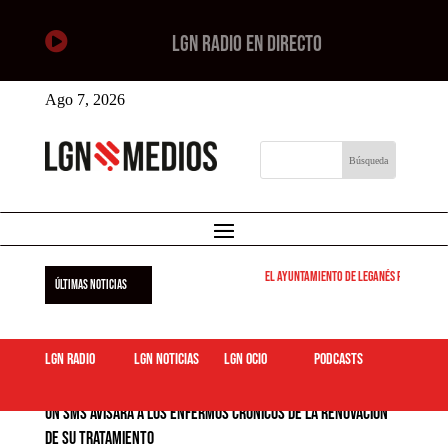

LGN RADIO EN DIRECTO
Ago 7, 2026
El Ayuntamiento de Leganés pone en marcha 
ÚLTIMAS NOTICIAS
LGN Radio
LGN Noticias
LGN ocio
podcasts
Un SMS avisará a los enfermos crónicos de la renovación
de su tratamiento