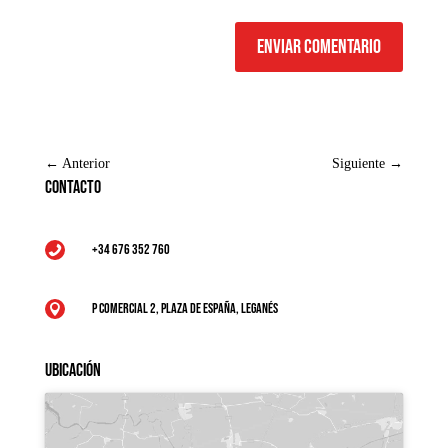
Enviar comentario
←
Anterior
Siguiente
→
Contacto
+34 676 352 760

P Comercial 2, Plaza de España, Leganés

Ubicación