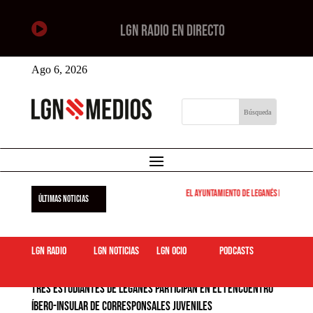

LGN RADIO EN DIRECTO
Ago 6, 2026
El Ayuntamiento de Leganés pone en marcha 
ÚLTIMAS NOTICIAS
LGN Radio
LGN Noticias
LGN ocio
podcasts
Tres estudiantes de Leganés participan en el I Encuentro
Íbero-Insular de Corresponsales Juveniles