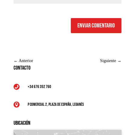
Enviar comentario
←
Anterior
Siguiente
→
Contacto
+34 676 352 760

P Comercial 2, Plaza de España, Leganés

Ubicación