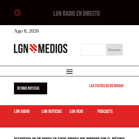

LGN RADIO EN DIRECTO
Ago 8, 2026
Las Fiestas de Butarque 2026 arra
ÚLTIMAS NOTICIAS
LGN Radio
LGN Noticias
LGN ocio
podcasts