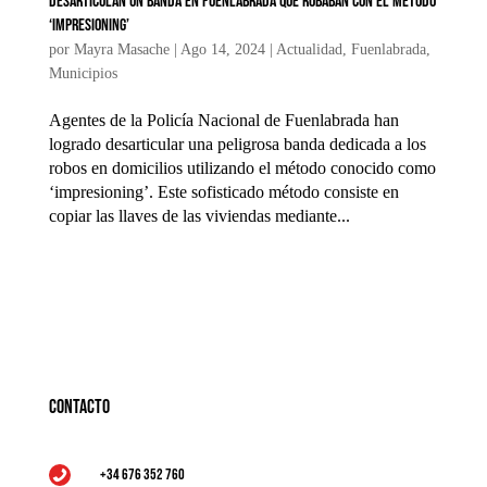
Desarticulan un banda en Fuenlabrada que robaban con el método
‘Impresioning’
por
Mayra Masache
|
Ago 14, 2024
|
Actualidad
,
Fuenlabrada
,
Municipios
Agentes de la Policía Nacional de Fuenlabrada han
logrado desarticular una peligrosa banda dedicada a los
robos en domicilios utilizando el método conocido como
‘impresioning’. Este sofisticado método consiste en
copiar las llaves de las viviendas mediante...
Contacto
+34 676 352 760
