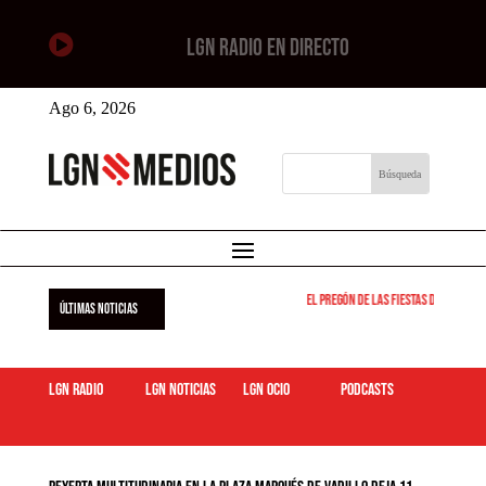

LGN RADIO EN DIRECTO
Ago 6, 2026
El pregón de las fiestas de Leganés 
ÚLTIMAS NOTICIAS
LGN Radio
LGN Noticias
LGN ocio
podcasts