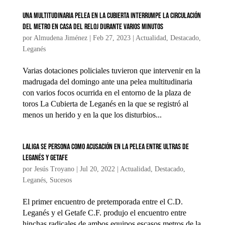
Una multitudinaria pelea en La Cubierta interrumpe la circulación
del Metro en Casa del Reloj durante varios minutos
por
Almudena Jiménez
|
Feb 27, 2023
|
Actualidad
,
Destacado
,
Leganés
Varias dotaciones policiales tuvieron que intervenir en la
madrugada del domingo ante una pelea multitudinaria
con varios focos ocurrida en el entorno de la plaza de
toros La Cubierta de Leganés en la que se registró al
menos un herido y en la que los disturbios...
LaLiga se persona como acusación en la pelea entre ultras de
Leganés y Getafe
por
Jesús Troyano
|
Jul 20, 2022
|
Actualidad
,
Destacado
,
Leganés
,
Sucesos
El primer encuentro de pretemporada entre el C.D.
Leganés y el Getafe C.F. produjo el encuentro entre
hinchas radicales de ambos equipos escasos metros de la