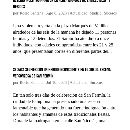
Reyerta multitudinaria en la plaza Marqués de Vadillo deja 11
heridos
por
Rocio Santana
|
Ago 8, 2023
|
Actualidad
,
Madrid
,
Sucesos
Una violenta reyerta en la plaza Marqués de Vadillo
alrededor de las seis de la mañana ha dejado 11 personas
heridas y 12 detenidos. El Samur ha atendido a once
individuos, con edades comprendidas entre los 21 y 25
años, que presentaban cortes en diferentes partes del...
Se saca selfies con un herido inconsciente en el suelo. Escena
vergonzosa de San Fermín
por
Rocio Santana
|
Jul 10, 2023
|
Actualidad
,
Sucesos
En tan solo tres días de celebración de San Fermín, la
ciudad de Pamplona ha presenciado una escena
lamentable que ha generado una fuerte indignación entre
los habitantes y amantes de estas tradicionales fiestas.
Durante la madrugada en la calle San Nicolás, una...