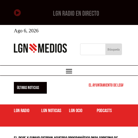

LGN RADIO EN DIRECTO
Ago 6, 2026
El Ayuntamiento de Leganés pone e
ÚLTIMAS NOTICIAS
LGN Radio
LGN Noticias
LGN ocio
podcasts