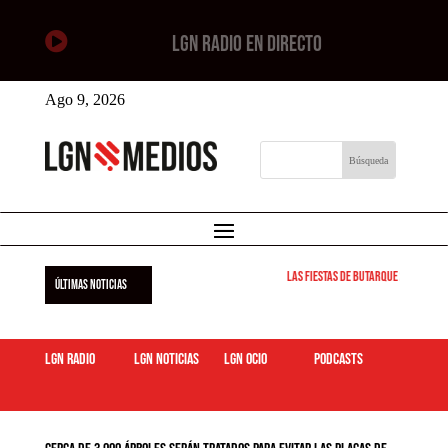

LGN RADIO EN DIRECTO
Ago 9, 2026
Las Fiestas de Butarque 2026 arra
ÚLTIMAS NOTICIAS
LGN Radio
LGN Noticias
LGN ocio
podcasts