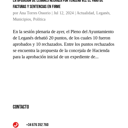
La oposición de Leganés rechaza por tercera vez el pago de
facturas y sentencias en firme
por
Ana Torres Ossorio
|
Jul 12, 2024
|
Actualidad
,
Leganés
,
Municipios
,
Política
En la sesión plenaria de ayer, el Pleno del Ayuntamiento
de Leganés debatió 20 puntos, de los cuales 10 fueron
aprobados y 10 rechazados. Entre los puntos rechazados
se encuentra la propuesta de la concejala de Hacienda
para la aprobación inicial de un expediente de...
Contacto
+34 676 352 760
