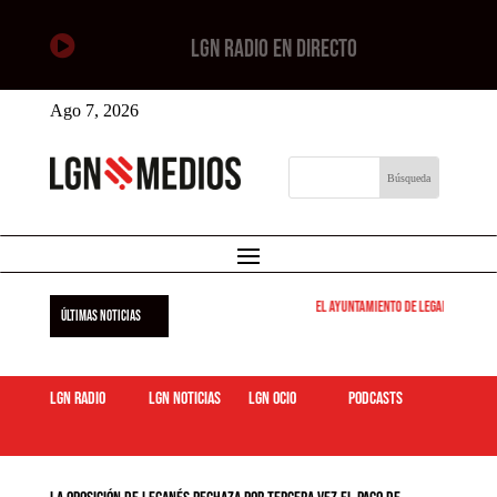

LGN RADIO EN DIRECTO
Ago 7, 2026
El Ayuntamiento de Leganés pone en
ÚLTIMAS NOTICIAS
LGN Radio
LGN Noticias
LGN ocio
podcasts