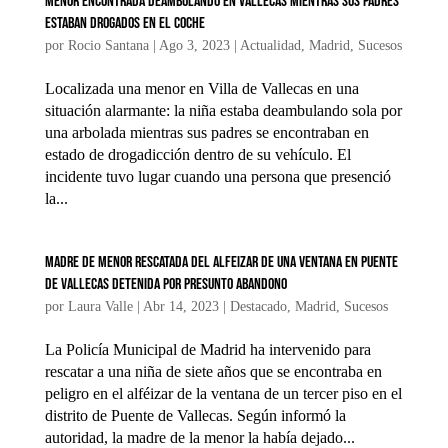
Menor encontrada deambulando en Vallecas mientras sus padres
estaban drogados en el coche
por
Rocio Santana
|
Ago 3, 2023
|
Actualidad
,
Madrid
,
Sucesos
Localizada una menor en Villa de Vallecas en una
situación alarmante: la niña estaba deambulando sola por
una arbolada mientras sus padres se encontraban en
estado de drogadicción dentro de su vehículo. El
incidente tuvo lugar cuando una persona que presenció
la...
Madre de menor rescatada del alfeizar de una ventana en Puente
de Vallecas detenida por presunto abandono
por
Laura Valle
|
Abr 14, 2023
|
Destacado
,
Madrid
,
Sucesos
La Policía Municipal de Madrid ha intervenido para
rescatar a una niña de siete años que se encontraba en
peligro en el alféizar de la ventana de un tercer piso en el
distrito de Puente de Vallecas. Según informó la
autoridad, la madre de la menor la había dejado...