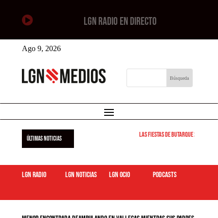

LGN RADIO EN DIRECTO
Ago 9, 2026
Las Fiestas de Butarque 2026 arra
ÚLTIMAS NOTICIAS
LGN Radio
LGN Noticias
LGN ocio
podcasts