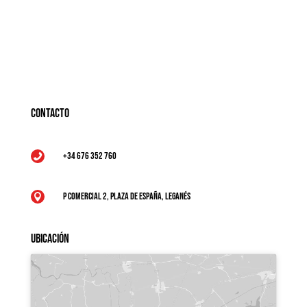
Contacto
+34 676 352 760

P Comercial 2, Plaza de España, Leganés

Ubicación