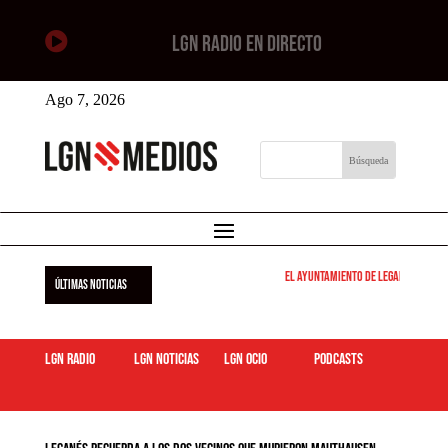

LGN RADIO EN DIRECTO
Ago 7, 2026
El Ayuntamiento de Leganés pone en
ÚLTIMAS NOTICIAS
LGN Radio
LGN Noticias
LGN ocio
podcasts