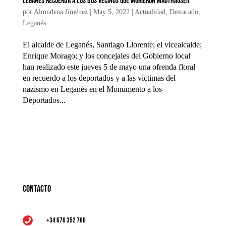
Leganés recuerda a los dos vecinos que murieron Mauthausen
por
Almudena Jiménez
|
May 5, 2022
|
Actualidad
,
Destacado
,
Leganés
El alcalde de Leganés, Santiago Llorente; el vicealcalde;
Enrique Morago; y los concejales del Gobierno local
han realizado este jueves 5 de mayo una ofrenda floral
en recuerdo a los deportados y a las víctimas del
nazismo en Leganés en el Monumento a los
Deportados...
Contacto
+34 676 352 760
