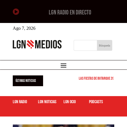

LGN RADIO EN DIRECTO
Ago 7, 2026
Las Fiestas de Butarque 2026 arranca
ÚLTIMAS NOTICIAS
LGN Radio
LGN Noticias
LGN ocio
podcasts