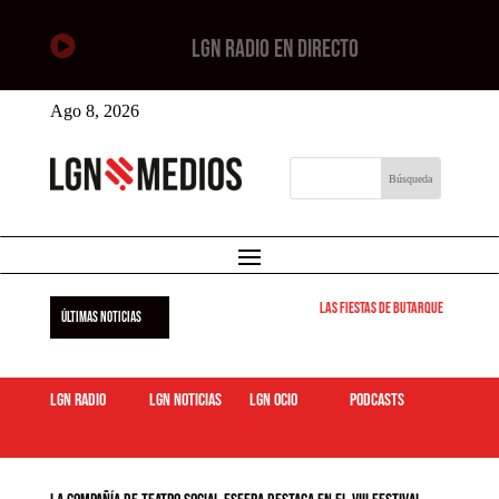

LGN RADIO EN DIRECTO
Ago 8, 2026
Las Fiestas de Butarque 2026 arra
ÚLTIMAS NOTICIAS
LGN Radio
LGN Noticias
LGN ocio
podcasts